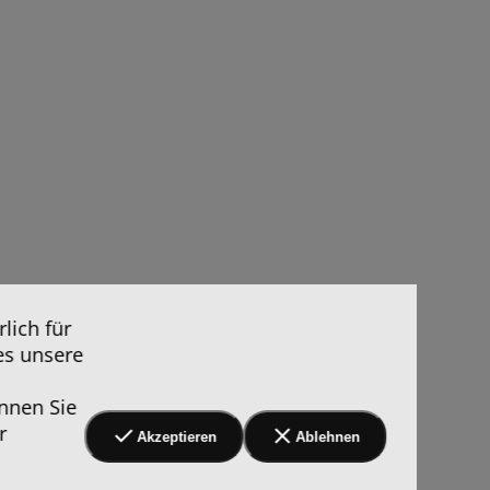
lich für
es unsere
nnen Sie
r
Akzeptieren
Ablehnen