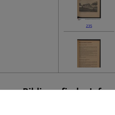
235
237
Bibliografische Info