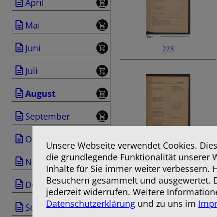
April
Mai
Juni
223
Juli
August
September
Oktober
Unsere Webseite verwendet Cookies. Diese
die grundlegende Funktionalität unserer 
225
November
Inhalte für Sie immer weiter verbessern.
Besuchern gesammelt und ausgewertet. D
Dezember
jederzeit widerrufen. Weitere Information
Datenschutzerklärung
und zu uns im
Imp
Sonderausgabe