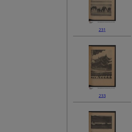
231
233