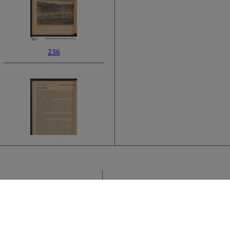
236
238
Sammlung
K
›
F
Titel
K