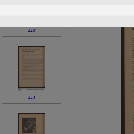
228
230