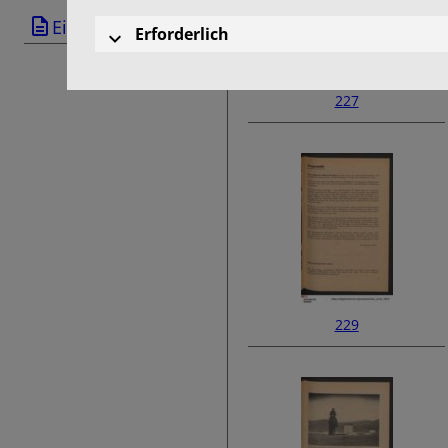
Einband
Erforderlich
227
229