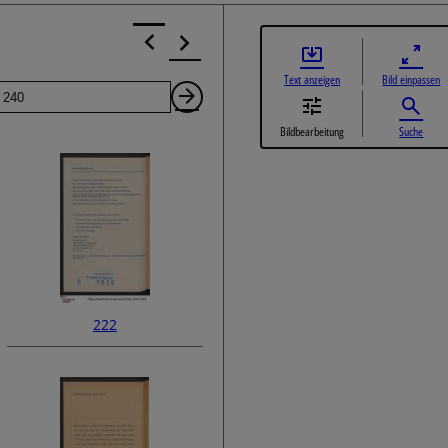
Text anzeigen
Bild einpassen
Seite
Nächste
Bildbearbeitung
Suche
Seite
222