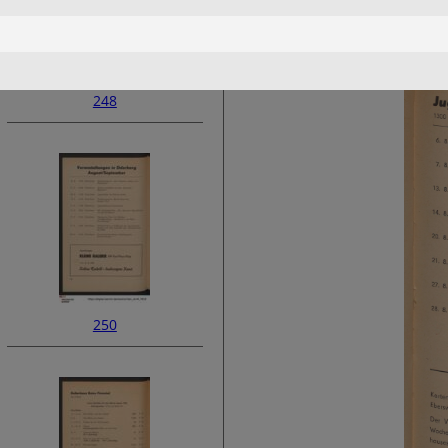
248
250