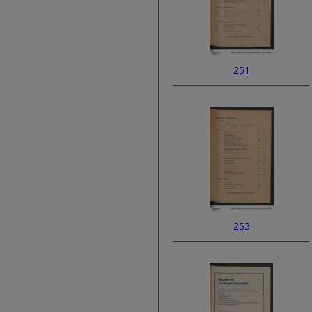
251
253