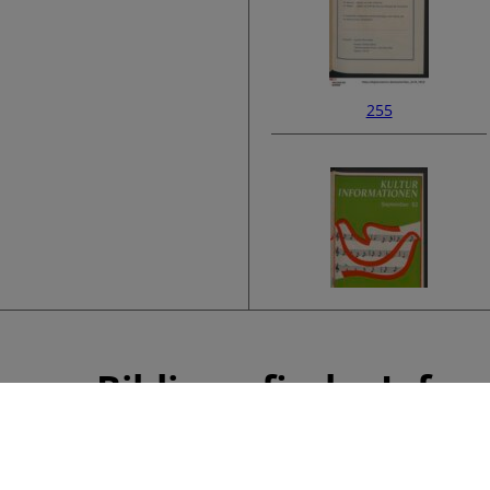
255
257
Bibliografische Info