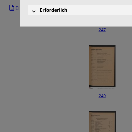
Einband
Erforderlich
247
249