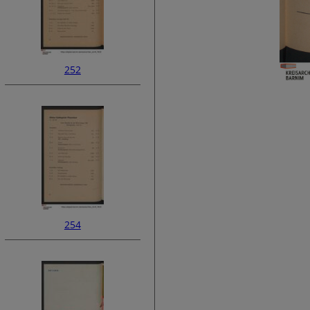
252
254