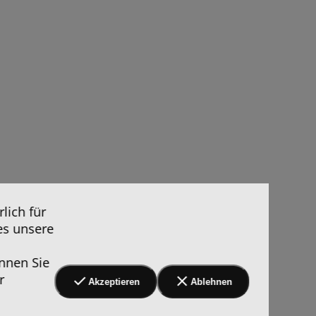
lich für
es unsere
nnen Sie
r
Akzeptieren
Ablehnen