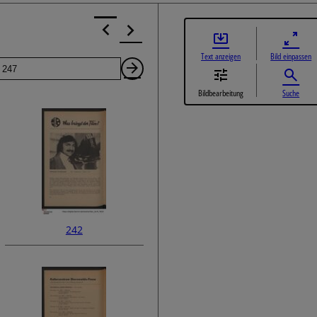
Text anzeigen
Bild einpassen
Seite
Nächste
Bildbearbeitung
Suche
Seite
242