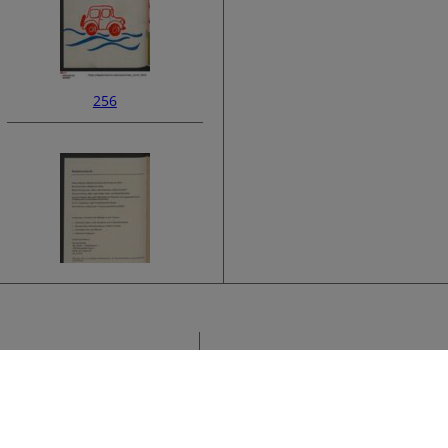
256
258
Sammlung
K
›
F
Titel
K