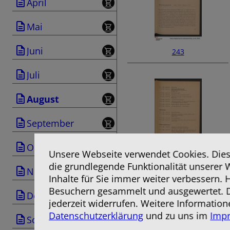
April
Mai
Juni
243
Juli
August
September
Oktober
Unsere Webseite verwendet Cookies. Diese
die grundlegende Funktionalität unserer 
245
November
Inhalte für Sie immer weiter verbessern.
Besuchern gesammelt und ausgewertet. D
Dezember
jederzeit widerrufen. Weitere Information
Datenschutzerklärung
und zu uns im
Imp
Sonderausgabe