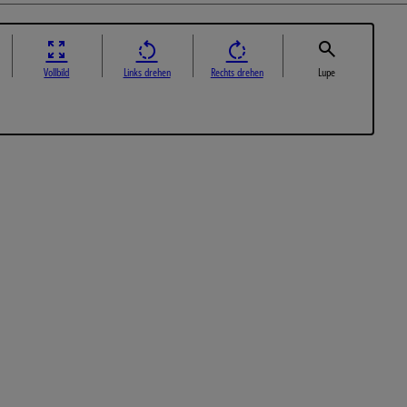
Vollbild
Links drehen
Rechts drehen
Lupe