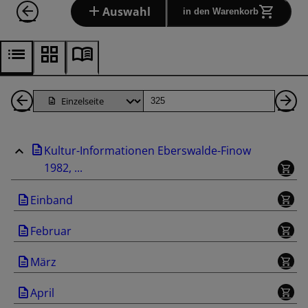
Auswahl
in den Warenkorb
1
Seite
Nä
Seiten
Se
Kultur-Informationen Eberswalde-Finow
zurück
1982, ...
Einband
Februar
März
April