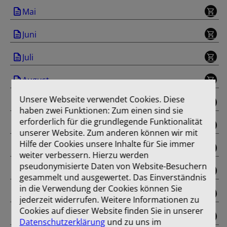
Mai
Juni
Juli
August
Unsere Webseite verwendet Cookies. Diese
September
haben zwei Funktionen: Zum einen sind sie
erforderlich für die grundlegende Funktionalität
Oktober
unserer Website. Zum anderen können wir mit
Hilfe der Cookies unsere Inhalte für Sie immer
November
weiter verbessern. Hierzu werden
pseudonymisierte Daten von Website-Besuchern
Dezember
gesammelt und ausgewertet. Das Einverständnis
in die Verwendung der Cookies können Sie
Sonderausgabe
jederzeit widerrufen. Weitere Informationen zu
Cookies auf dieser Website finden Sie in unserer
Einband
Datenschutzerklärung
und zu uns im