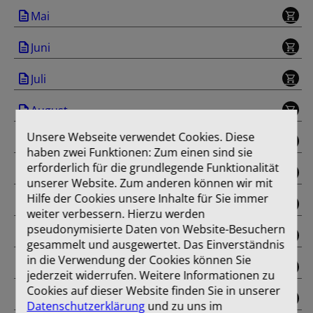
Mai
Juni
Juli
August
Unsere Webseite verwendet Cookies. Diese
September
haben zwei Funktionen: Zum einen sind sie
erforderlich für die grundlegende Funktionalität
Oktober
unserer Website. Zum anderen können wir mit
Hilfe der Cookies unsere Inhalte für Sie immer
November
weiter verbessern. Hierzu werden
pseudonymisierte Daten von Website-Besuchern
Dezember
gesammelt und ausgewertet. Das Einverständnis
in die Verwendung der Cookies können Sie
Sonderausgabe
jederzeit widerrufen. Weitere Informationen zu
Cookies auf dieser Website finden Sie in unserer
Einband
Datenschutzerklärung
und zu uns im