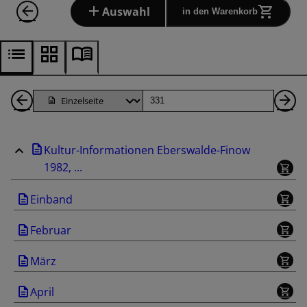
Auswahl
in den Warenkorb
1
Seite
Nä
Seiten
Se
Kultur-Informationen Eberswalde-Finow
zurück
1982, ...
Einband
Februar
März
April