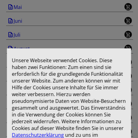
Mai
Juni
Juli
August
Unsere Webseite verwendet Cookies. Diese
September
haben zwei Funktionen: Zum einen sind sie
erforderlich für die grundlegende Funktionalität
Oktober
unserer Website. Zum anderen können wir mit
Hilfe der Cookies unsere Inhalte für Sie immer
November
weiter verbessern. Hierzu werden
pseudonymisierte Daten von Website-Besuchern
Dezember
gesammelt und ausgewertet. Das Einverständnis
in die Verwendung der Cookies können Sie
Sonderausgabe
jederzeit widerrufen. Weitere Informationen zu
Cookies auf dieser Website finden Sie in unserer
Einband
Datenschutzerklärung
und zu uns im