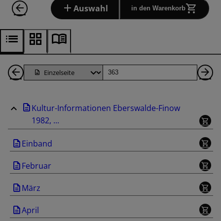
Auswahl
in den Warenkorb
1
Seite
Nä
Seiten
Se
Kultur-Informationen Eberswalde-Finow
zurück
1982, ...
Einband
Februar
März
April