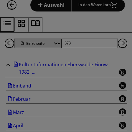
Auswahl
in den Warenkorb
1
Seite
Nä
Seiten
Se
Kultur-Informationen Eberswalde-Finow
zurück
1982, ...
Einband
Februar
März
April