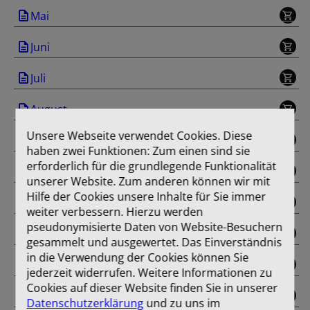
Mai
Juni
Juli
August
Unsere Webseite verwendet Cookies. Diese
September
haben zwei Funktionen: Zum einen sind sie
erforderlich für die grundlegende Funktionalität
Oktober
unserer Website. Zum anderen können wir mit
Hilfe der Cookies unsere Inhalte für Sie immer
November
weiter verbessern. Hierzu werden
pseudonymisierte Daten von Website-Besuchern
Dezember
gesammelt und ausgewertet. Das Einverständnis
in die Verwendung der Cookies können Sie
Sonderausgabe
jederzeit widerrufen. Weitere Informationen zu
Cookies auf dieser Website finden Sie in unserer
Einband
Datenschutzerklärung
und zu uns im