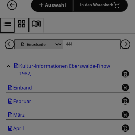
Auswahl
in den Warenkorb
1
Seite
Nä
Seiten
Se
Kultur-Informationen Eberswalde-Finow
zurück
1982, ...
Einband
Februar
März
April