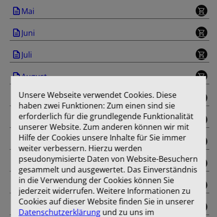
Mai
Juni
Juli
August
Unsere Webseite verwendet Cookies. Diese
September
haben zwei Funktionen: Zum einen sind sie
erforderlich für die grundlegende Funktionalität
Oktober
unserer Website. Zum anderen können wir mit
Hilfe der Cookies unsere Inhalte für Sie immer
November
weiter verbessern. Hierzu werden
pseudonymisierte Daten von Website-Besuchern
Dezember
gesammelt und ausgewertet. Das Einverständnis
in die Verwendung der Cookies können Sie
Sonderausgabe
jederzeit widerrufen. Weitere Informationen zu
Cookies auf dieser Website finden Sie in unserer
Einband
Datenschutzerklärung
und zu uns im