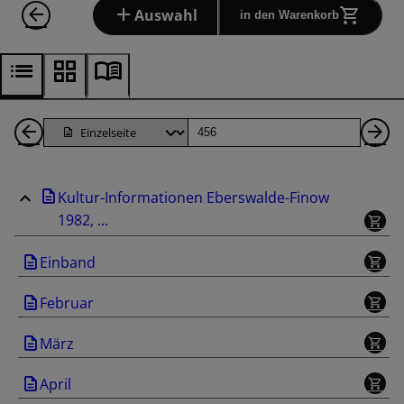
Auswahl
in den Warenkorb
1
Seite
Nä
Seiten
Se
Kultur-Informationen Eberswalde-Finow
zurück
1982, ...
Einband
Februar
März
April