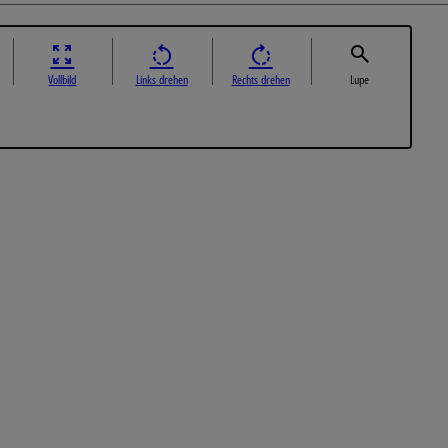
Vollbild
Links drehen
Rechts drehen
Lupe