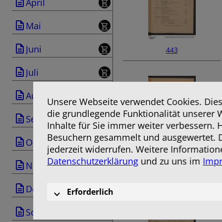
April
Mai
Juni
443
Juli
August
Unsere Webseite verwendet Cookies. Diese
die grundlegende Funktionalität unserer 
September
Inhalte für Sie immer weiter verbessern.
Besuchern gesammelt und ausgewertet. D
Oktober
jederzeit widerrufen. Weitere Information
Datenschutzerklärung
und zu uns im
Imp
445
November
Dezember
Erforderlich
Sonderausgabe