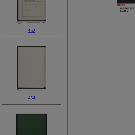
452
454