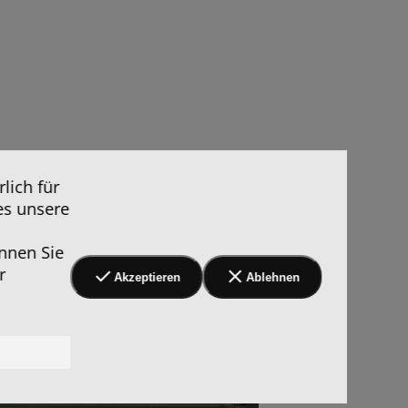
lich für
es unsere
nnen Sie
r
Akzeptieren
Ablehnen