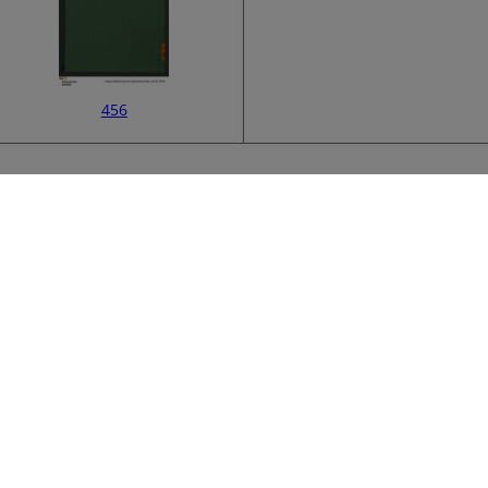
456
Sammlung
K
›
F
Titel
K
F
K
Signatur
R
Besitzer des
K
Digitalisats