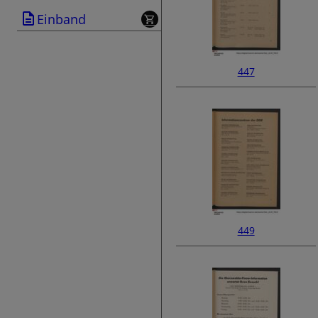
Einband
447
449