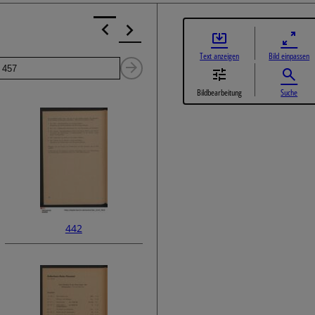
Text anzeigen
Bild einpassen
Seite
Nächste
Bildbearbeitung
Suche
Seite
442