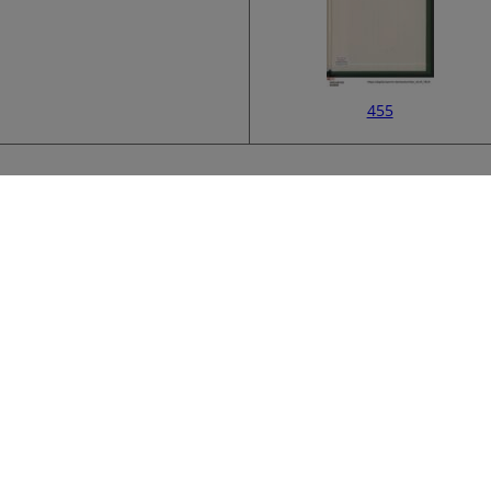
455
Bibliografische Info
457