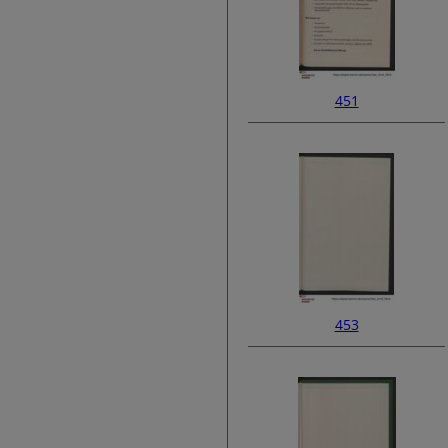
451
453