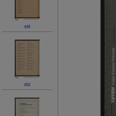
448
450