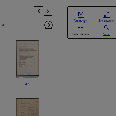
Text anzeigen
Bild einpassen
Seite
Nächste
Bildbearbeitung
Suche
Seite
42