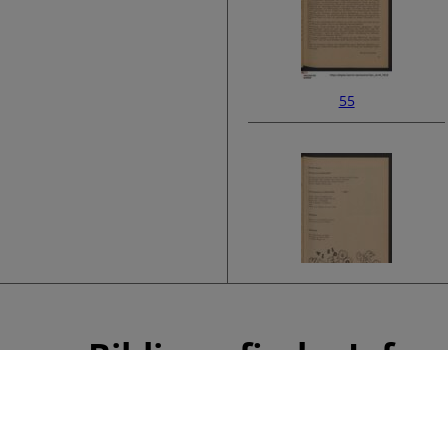
55
57
Bibliografische Info