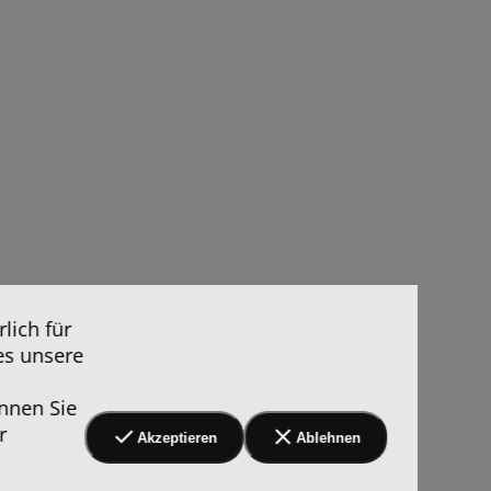
lich für
es unsere
nnen Sie
r
Akzeptieren
Ablehnen