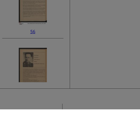
56
58
Sammlung
K
›
F
Titel
K