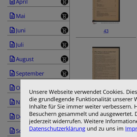
April
Mai
Juni
43
Juli
August
September
Oktober
Unsere Webseite verwendet Cookies. Diese
die grundlegende Funktionalität unserer 
45
November
Inhalte für Sie immer weiter verbessern.
Besuchern gesammelt und ausgewertet. D
Dezember
jederzeit widerrufen. Weitere Information
Datenschutzerklärung
und zu uns im
Imp
Sonderausgabe