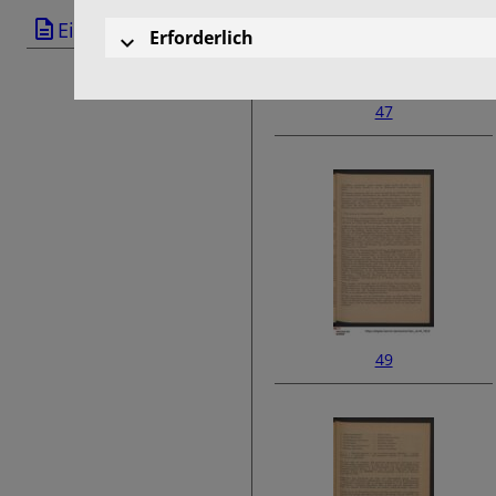
Einband
Erforderlich
47
49