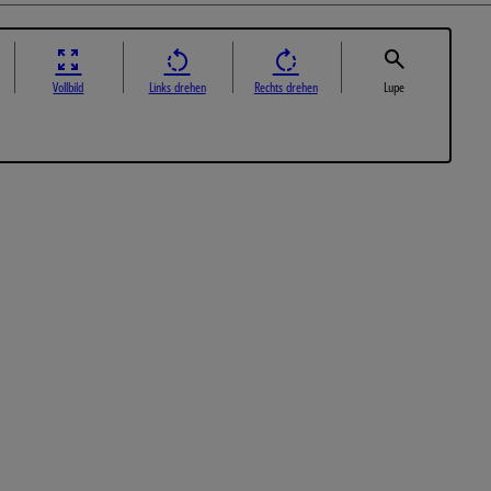
Vollbild
Links drehen
Rechts drehen
Lupe