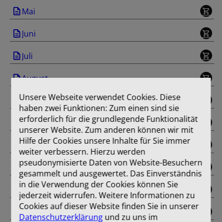
Mai
Juni
Juli
August
Unsere Webseite verwendet Cookies. Diese
September
haben zwei Funktionen: Zum einen sind sie
erforderlich für die grundlegende Funktionalität
Oktober
unserer Website. Zum anderen können wir mit
Hilfe der Cookies unsere Inhalte für Sie immer
November
weiter verbessern. Hierzu werden
pseudonymisierte Daten von Website-Besuchern
Dezember
gesammelt und ausgewertet. Das Einverständnis
in die Verwendung der Cookies können Sie
Sonderausgabe
jederzeit widerrufen. Weitere Informationen zu
Cookies auf dieser Website finden Sie in unserer
Einband
Datenschutzerklärung
und zu uns im