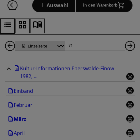
Auswahl
in den Warenkorb
1
Seite
Nä
Seiten
Se
Kultur-Informationen Eberswalde-Finow
zurück
1982, ...
Einband
Februar
März
April