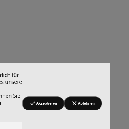
lich für
es unsere
nnen Sie
r
Akzeptieren
Ablehnen