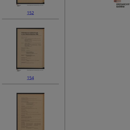
152
154