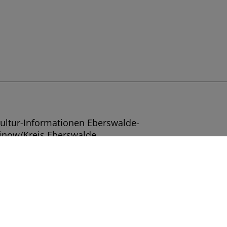
ultur-Informationen Eberswalde-
inow/Kreis Eberswalde
ultur-Informationen Eberswalde-
inow 1980
_7817
reisarchiv Barnim