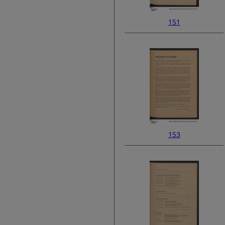
151
153