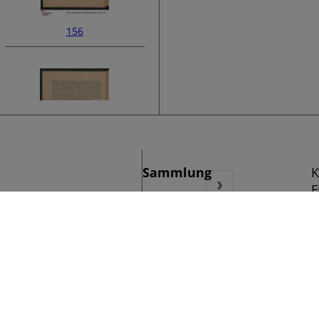
156
Sammlung
K
›
F
158
Titel
K
F
Signatur
R
Besitzer des
K
Digitalisats