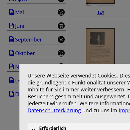
Mai
143
Juni
September
Oktober
November
Unsere Webseite verwendet Cookies. Diese
145
Dezember
die grundlegende Funktionalität unserer 
Inhalte für Sie immer weiter verbessern.
Einband
Besuchern gesammelt und ausgewertet. D
jederzeit widerrufen. Weitere Information
Datenschutzerklärung
und zu uns im
Imp
Erforderlich