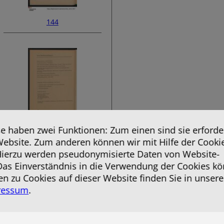
144
 haben zwei Funktionen: Zum einen sind sie erforder
146
Website. Zum anderen können wir mit Hilfe der Cooki
 Hierzu werden pseudonymisierte Daten von Website-
as Einverständnis in die Verwendung der Cookies kö
en zu Cookies auf dieser Website finden Sie in unsere
ressum
.