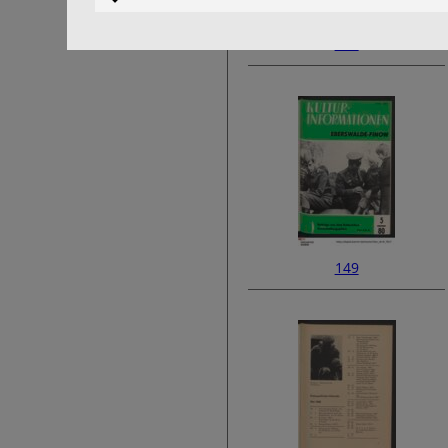
147
149