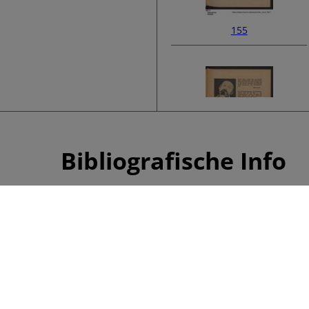
155
Bibliografische Info
157