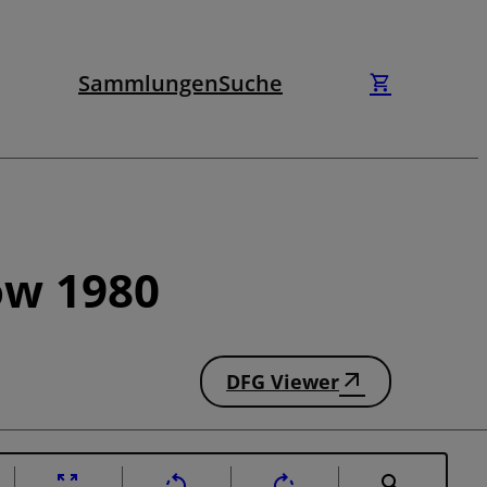
Sammlungen
Suche
ow 1980
DFG Viewer