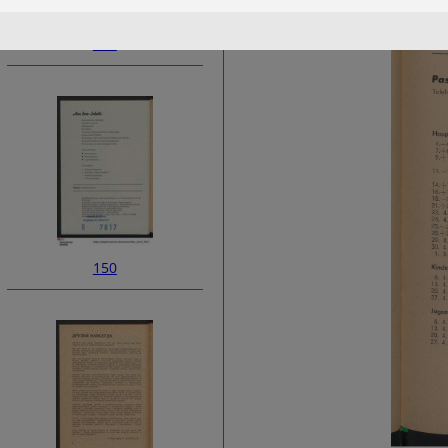
148
150