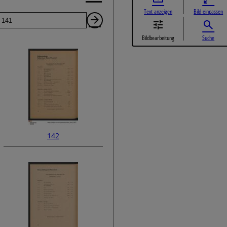
Text anzeigen
Bild einpassen
Seite
Nächste
Bildbearbeitung
Suche
Seite
142