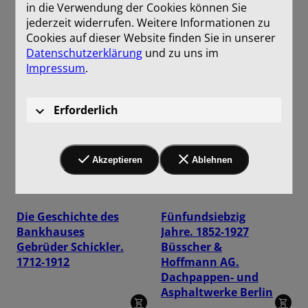
in die Verwendung der Cookies können Sie
jederzeit widerrufen. Weitere Informationen zu
Cookies auf dieser Website finden Sie in unserer
Datenschutzerklärung
und zu uns im
Impressum
.
Erforderlich
Akzeptieren
Ablehnen
Die Geschichte des
Fünfundsiebzig
Bankhauses
Jahre. 1852-1927
Gebrüder Schickler.
Büsscher &
1712-1912
Hoffmann AG.
Dachpappen- und
Asphaltwerke Berlin